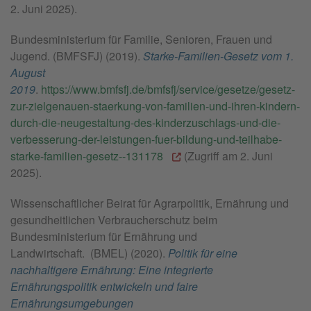
2. Juni 2025).
Bundesministerium für Familie, Senioren, Frauen und
Jugend. (BMFSFJ) (2019).
Starke-Familien-Gesetz vom 1.
August
2019
.
https://www.bmfsfj.de/bmfsfj/service/gesetze/gesetz-
zur-zielgenauen-staerkung-von-familien-und-ihren-kindern-
durch-die-neugestaltung-des-kinderzuschlags-und-die-
verbesserung-der-leistungen-fuer-bildung-und-teilhabe-
starke-familien-gesetz--131178
(Zugriff am 2. Juni
2025).
Wissenschaftlicher Beirat für Agrarpolitik, Ernährung und
gesundheitlichen Verbraucherschutz beim
Bundesministerium für Ernährung und
Landwirtschaft. (BMEL) (2020).
Politik für eine
nachhaltigere Ernährung: Eine integrierte
Ernährungspolitik entwickeln und faire
Ernährungsumgebungen