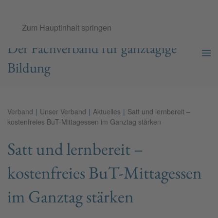
Ganztags­schul­verband e.V.
Zum Hauptinhalt springen
Der Fachverband für ganztägige
Bildung
Verband
Unser Verband
Aktuelles
Satt und lernbereit –
kostenfreies BuT-Mittagessen im Ganztag stärken
Satt und lernbereit –
kostenfreies BuT-Mittagessen
im Ganztag stärken