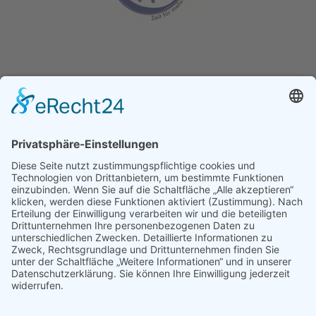
Ganz­tag­sschul­ver­band e.V.
Kochstraße 113
04277 Leipzig
E-Mail:
buelau@ganztagsschulverband.de