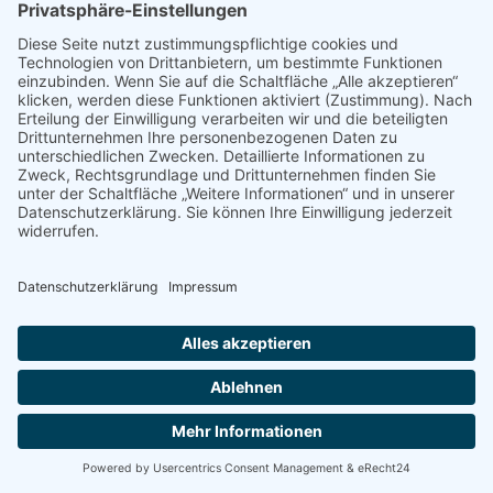
Cloudflare Turnstile
Wir nutzen Cloudflare Turnstile (im Folgenden „Turnstile“)
auf dieser Website. Anbieter ist die Cloudflare Inc., 101
Townsend St., San Francisco, CA 94107, USA (im
Folgenden „Cloudflare”).
Mit Turnstile soll überprüft werden, ob die Dateneingabe
auf dieser Website (z. B. in einem Kontaktformular) durch
einen Menschen oder durch ein automatisiertes Programm
erfolgt. Hierzu analysiert Turnstile das Verhalten des
Websitebesuchers anhand verschiedener Merkmale.
Diese Analyse beginnt automatisch, sobald der
Websitebesucher eine Website mit aktiviertem Turnstile
betritt. Zur Analyse wertet Turnstile verschiedene
Informationen aus (z. B. IP-Adresse, Verweildauer des