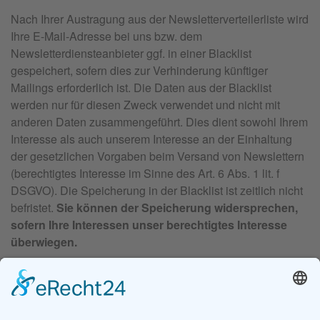
Nach Ihrer Austragung aus der Newsletterverteilerliste wird
Ihre E-Mail-Adresse bei uns bzw. dem
Newsletterdiensteanbieter ggf. in einer Blacklist
gespeichert, sofern dies zur Verhinderung künftiger
Mailings erforderlich ist. Die Daten aus der Blacklist
werden nur für diesen Zweck verwendet und nicht mit
anderen Daten zusammengeführt. Dies dient sowohl Ihrem
Interesse als auch unserem Interesse an der Einhaltung
der gesetzlichen Vorgaben beim Versand von Newslettern
(berechtigtes Interesse im Sinne des Art. 6 Abs. 1 lit. f
DSGVO). Die Speicherung in der Blacklist ist zeitlich nicht
befristet.
Sie können der Speicherung widersprechen,
sofern Ihre Interessen unser berechtigtes Interesse
überwiegen.
6. Plugins und Tools