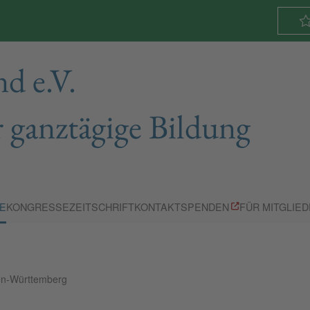
d e.V.
 ganztägige Bildung
E
KONGRESSE
ZEITSCHRIFT
KONTAKT
SPENDEN
FÜR MITGLIE
n-Württemberg