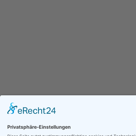
Ganz­tag­sschul­ver­band e.V.
Kochstraße 113
04277 Leipzig