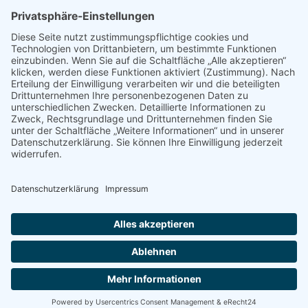
04277 Leipzig
E-Mail:
buelau@ganztagsschulverband.de
Impressum
Datenschutz