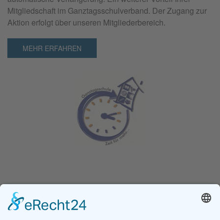
Mitgliedschaft im Ganztagsschulverband. Der Zugang zur
Aktion erfolgt über unseren Mitgliederbereich.
MEHR ERFAHREN
Ganz­tag­sschul­ver­band e.V.
Kochstraße 113