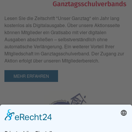
Lesen Sie die Zeitschrift "
Unser Ganztag"
ein Jahr lang
kostenlos als Digitalausgabe. Über unsere Aktionsseite
können Mitglieder ein Gratisabo mit vier digitalen
Ausgaben abschließen – selbstverständlich ohne
automatische Verlängerung. Ein weiterer Vorteil Ihrer
Mitgliedschaft im Ganztagsschulverband. Der Zugang zur
Aktion erfolgt über unseren Mitgliederbereich.
MEHR ERFAHREN