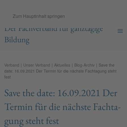
Ganztags­schul­verband e.V.
Zum Hauptinhalt springen
Der Fachverband für ganztägige
Bildung
Verband
Unser Verband
Aktuelles
Blog-Archiv
Save the
date: 16.09.2021 Der Ter­min für die nächs­te Fach­ta­gung steht
fest
Save the date: 16.09.2021 Der
Ter­min für die nächs­te Fach­ta­
gung steht fest