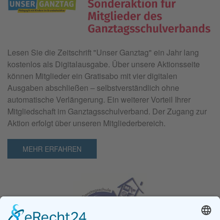
Lesen Sie die Zeitschrift "
Unser Ganztag"
ein Jahr lang
kostenlos als Digitalausgabe. Über unsere Aktionsseite
können Mitglieder ein Gratisabo mit vier digitalen
Ausgaben abschließen – selbstverständlich ohne
automatische Verlängerung. Ein weiterer Vorteil Ihrer
Mitgliedschaft im Ganztagsschulverband. Der Zugang zur
Aktion erfolgt über unseren Mitgliederbereich.
MEHR ERFAHREN