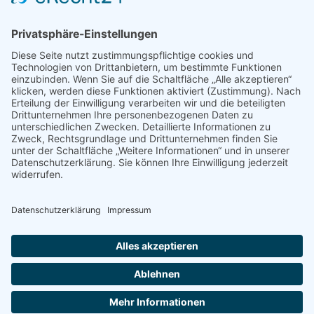
Ganz­tag­sschul­ver­band e.V.
Kochstraße 113
04277 Leipzig
E-Mail:
buelau@ganztagsschulverband.de
Impressum
Datenschutz