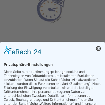
Ganz­tag­sschul­ver­band e.V.
Kochstraße 113
04277 Leipzig
E-Mail:
buelau@ganztagsschulverband.de