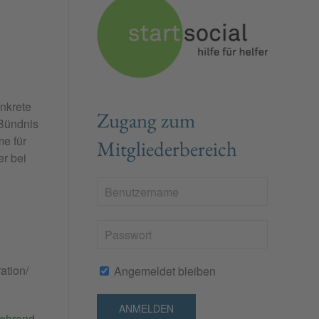
nkrete
Zugang zum
(Bündnis
me für
Mitgliederbereich
r bei
ation/
Angemeldet bleiben
ANMELDEN
uehrend-