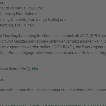
nn,
lfahrtsverbands Frau Groß,
adt Leipzig Frau Kulemann,
rwaltung Chemnitz Frau Lange-Rathaj und
stiftung, Frau Mihan.
uf Ganztagsbetreuung im Grundschulbereich ab 2025 (SPD), ko
ort und Ganztagsangeboten optimaler vernetzt arbeiten kann 
hule zugeordnet werden sollten (DIE LINKE.), die Rückzugsräu
ülern*innen entgegenwirkt werden kann und die Rolle der Träge
hsen finden Sie
hier
.
er:
undschule-braucht-qualitativen-impuls-und-verbindliche-kooper
r-von-grundschule-hort-und-ganztagsangeboten-ist-nicht-zielf