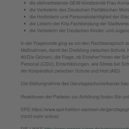
die stellvertretende GEW-Vorsitzende Frau Axma
die Vertreterin des Deutschen Paritätischen Woh
die Hortleiterin und Personalratsmitglied der St
die Leiterin der Kita-Fachberatung der Stadtve
die Vertreterin der Deutschen Kinder- und Jugend
In der Fragerunde ging es um den Rechtsanspruch a
Maßnahmen, damit der Dreiklang zwischen Schule, H
90/Die Grünen), die Frage, ob Erzieher*innen der Sc
Personal (CDU), Einschätzungen, wie Stress bei Sch
der Kooperation zwischen Schule und Hort (AfD).
Die Stellungnahme des Ganztagsschulverbands Sac
Reaktionen der Parteien zur Anhörung finden Sie unt
SPD https://www.spd-fraktion-sachsen.de/ganztagsgr
(nicht mehr online)
DIE LINKE
http://www.marion-junge.de/nebeneinande