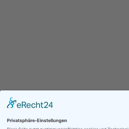
Ganz­tag­sschul­ver­band e.V.
Kochstraße 113
04277 Leipzig