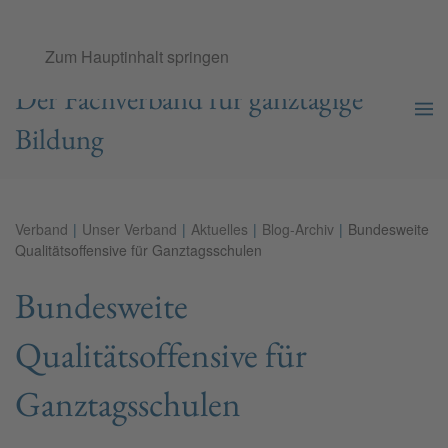
Ganztags­schul­verband e.V.
Zum Hauptinhalt springen
Der Fachverband für ganztägige
Bildung
Verband
Unser Verband
Aktuelles
Blog-Archiv
Bundesweite
Qualitätsoffensive für Ganztagsschulen
Bundesweite
Qualitätsoffensive für
Ganztagsschulen