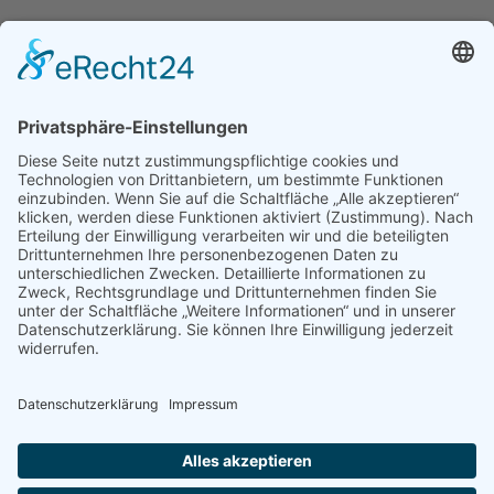
Ganz­tag­sschul­ver­band e.V.
Kochstraße 113
04277 Leipzig
E-Mail:
buelau@ganztagsschulverband.de
Impressum
Datenschutz