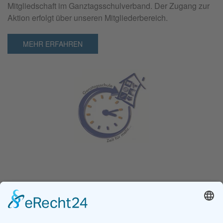
Mitgliedschaft im Ganztagsschulverband. Der Zugang zur
Aktion erfolgt über unseren Mitgliederbereich.
MEHR ERFAHREN
Ganz­tag­sschul­ver­band e.V.
Kochstraße 113