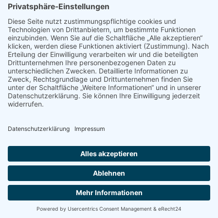
04277 Leipzig
E-Mail:
buelau@ganztagsschulverband.de
Impressum
Datenschutz