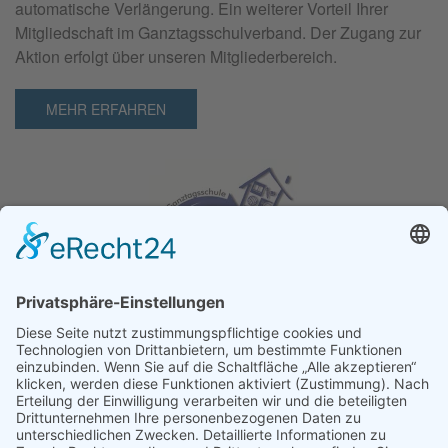
automatische Verlängerung. Ein weiterer Vorteil Ihrer
Mitgliedschaft im Ganztagsschulverband. Der Zugang zur
Aktion erfolgt über unseren Mitgliederbereich.
MEHR ERFAHREN
Ganz­tag­sschul­ver­band e.V.
Kochstraße 113