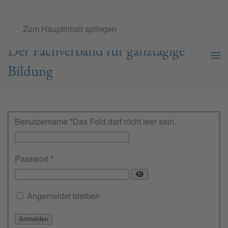
Ganztags­schul­verband e.V.
Zum Hauptinhalt springen
Der Fachverband für ganztägige
Bildung
Benutzername
*
Das Feld darf nicht leer sein.
Passwort
*
Angemeldet bleiben
Anmelden